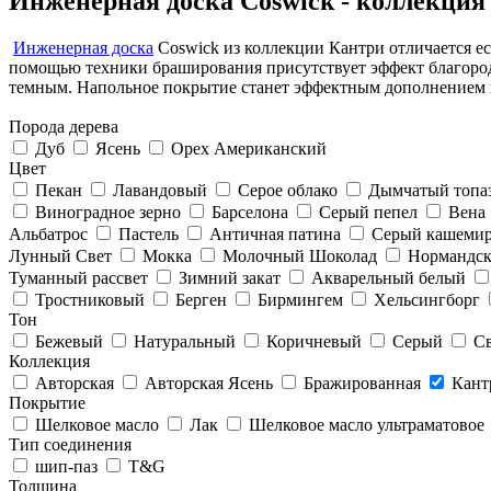
Инженерная доска Coswick - коллекция
Инженерная доска
Coswick из коллекции Кантри отличается ес
помощью техники браширования присутствует эффект благородн
темным. Напольное покрытие станет эффектным дополнением п
Порода дерева
Дуб
Ясень
Орех Американский
Цвет
Пекан
Лавандовый
Серое облако
Дымчатый топа
Виноградное зерно
Барселона
Серый пепел
Вена
Альбатрос
Пастель
Античная патина
Серый кашеми
Лунный Свет
Мокка
Молочный Шоколад
Нормандск
Туманный рассвет
Зимний закат
Акварельный белый
Тростниковый
Берген
Бирмингем
Хельсингборг
Тон
Бежевый
Натуральный
Коричневый
Серый
С
Коллекция
Авторская
Авторская Ясень
Бражированная
Кант
Покрытие
Шелковое масло
Лак
Шелковое масло ультраматовое
Тип соединения
шип-паз
T&G
Толщина