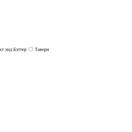
кт энд Бэттер
Таверн