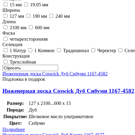
15 мм
19.05 мм
Ширина
127 мм
190 мм
240 мм
Длина
2100 мм
600 мм
Фаска
четырехсторонняя
Селекция
1 Натур
1 Коммон
Традишинал
Черектер
Селе
Конструкция
Трехслойная
Инженерная доска Coswick Дуб Сибуми 1167-4582
Подложка в подарок
Инженерная доска Coswick Дуб Сибуми 1167-4582
Размер:
127 x 2100...600 x 15
Порода:
Дуб
Покрытие:
Шелковое масло ультраматовое
Цвет:
Сибуми
Подробнее
Инженерная доска Coswick Дуб Киото 1167-4577