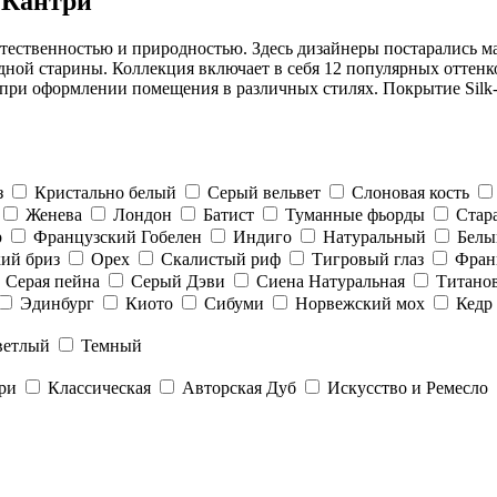
 Кантри
тественностью и природностью. Здесь дизайнеры постарались ма
ой старины. Коллекция включает в себя 12 популярных оттенков
ри оформлении помещения в различных стилях. Покрытие Silk-O
з
Кристально белый
Серый вельвет
Слоновая кость
Женева
Лондон
Батист
Туманные фьорды
Стар
р
Французский Гобелен
Индиго
Натуральный
Белы
ий бриз
Орех
Скалистый риф
Тигровый глаз
Фран
Серая пейна
Серый Дэви
Сиена Натуральная
Титано
Эдинбург
Киото
Сибуми
Норвежский мох
Кедр
ветлый
Темный
ри
Классическая
Авторская Дуб
Искусство и Ремесло