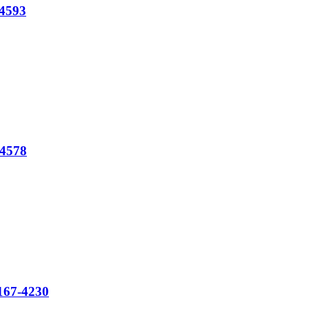
4593
4578
167-4230