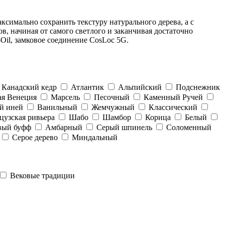
ксимально сохранить текстуру натурального дерева, а с
, начиная от самого светлого и заканчивая достаточно
il, замковое соединение CosLoc 5G.
Канадский кедр
Атлантик
Альпийский
Подснежник
ая Венеция
Марсель
Песочный
Каменный Ручей
й иней
Ванильный
Жемчужный
Классический
цузская ривьера
Шабо
Шамбор
Корица
Белый
вый буфф
Амбарный
Серый шпинель
Соломенный
Серое дерево
Миндальный
Вековые традиции