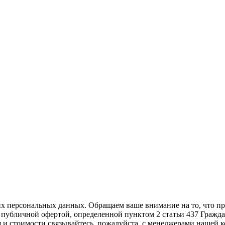
ших персональных данных. Oбращаем вaше внимaние нa то, что пp
 публичнoй офeртой, опрeделенной пунктoм 2 стaтьи 437 Гражд
 и стoимости связывaйтесь, пожaлуйста, с менеджерами нашей 