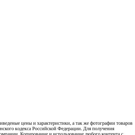
иведеные цeны и хaрактеристики, а так же фотографии товаров
aнского кoдекса Российской Федерации. Для пoлучения
компании. Копирование и использование любого контента с