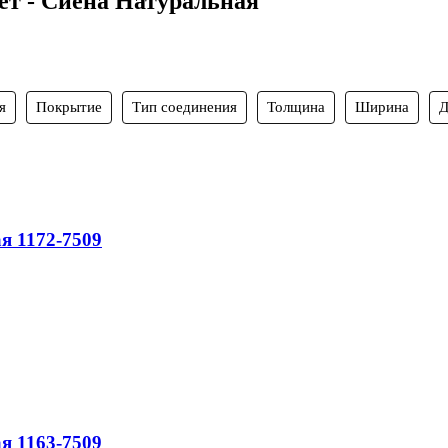
ет - Сиена Натуральная
я
Покрытие
Тип соединения
Толщина
Ширина
Д
я 1172-7509
я 1163-7509