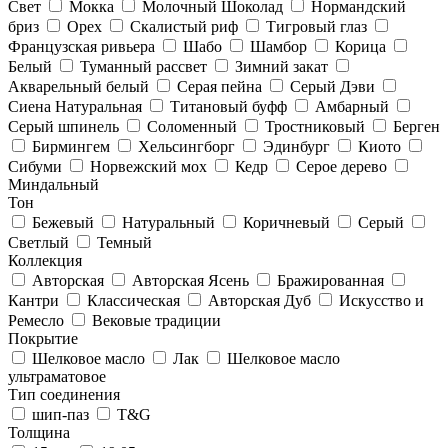
Свет
Мокка
Молочный Шоколад
Нормандский
бриз
Орех
Скалистый риф
Тигровый глаз
Французская ривьера
Шабо
Шамбор
Корица
Белый
Туманный рассвет
Зимний закат
Акварельный белый
Серая пейна
Серый Дэви
Сиена Натуральная
Титановый буфф
Амбарный
Серый шпинель
Соломенный
Тростниковый
Берген
Бирмингем
Хельсингборг
Эдинбург
Киото
Сибуми
Норвежский мох
Кедр
Серое дерево
Миндальный
Тон
Бежевый
Натуральный
Коричневый
Серый
Светлый
Темный
Коллекция
Авторская
Авторская Ясень
Бражированная
Кантри
Классическая
Авторская Дуб
Искусство и
Ремесло
Вековые традиции
Покрытие
Шелковое масло
Лак
Шелковое масло
ультраматовое
Тип соединения
шип-паз
T&G
Толщина