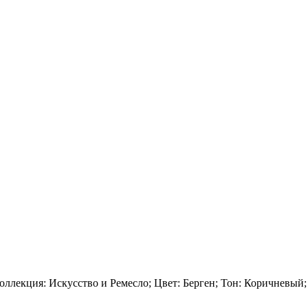
оллекция: Искусство и Ремесло; Цвет: Берген; Тон: Коричневый