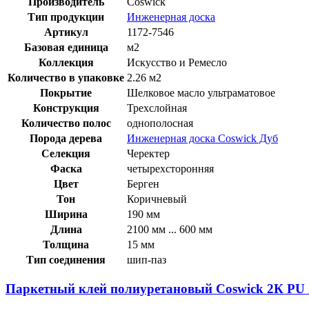
Производитель
Coswick
Тип продукции
Инженерная доска
Артикул
1172-7546
Базовая единица
м2
Коллекция
Искусство и Ремесло
Количество в упаковке
2.26 м2
Покрытие
Шелковое масло ультраматовое
Конструкция
Трехслойная
Количество полос
однополосная
Порода дерева
Инженерная доска Coswick Дуб
Селекция
Черектер
Фаска
четырехсторонняя
Цвет
Берген
Тон
Коричневый
Ширина
190 мм
Длина
2100 мм ... 600 мм
Толщина
15 мм
Тип соединения
шип-паз
Паркетный клей полиуретановый Coswick 2К PU 