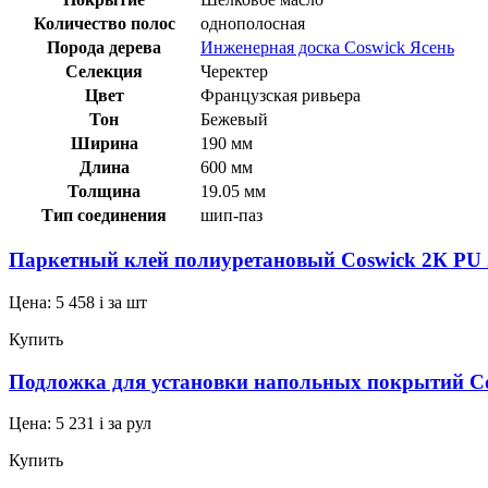
Количество полос
однополосная
Порода дерева
Инженерная доска Coswick Ясень
Селекция
Черектер
Цвет
Французская ривьера
Тон
Бежевый
Ширина
190 мм
Длина
600 мм
Толщина
19.05 мм
Тип соединения
шип-паз
Паркетный клей полиуретановый Coswick 2К PU 
Цена:
5 458
i
за шт
Купить
Подложка для установки напольных покрытий Cos
Цена:
5 231
i
за рул
Купить