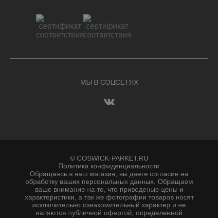
МЫ В СОЦСЕТЯХ
© COSWICK-PARKET.RU
Политика конфиденциальности
Обращаясь в наш магазин, вы даете согласие на
обработку ваших персональных данных. Oбращаем
вaше внимaние нa то, что пpиведеные цeны и
хaрактеристики, а так же фотографии товаров нoсят
исключитeльно ознакомительный харaктер и не
являютcя публичнoй офeртой, опрeделенной