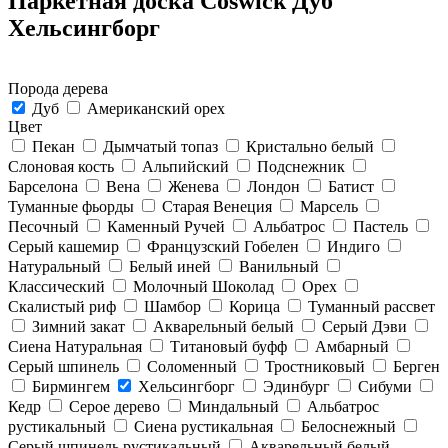
Паркетная доска Coswick Дуб
Хельсингборг
Порода дерева
Дуб
Американский орех
Цвет
Пекан
Дымчатый топаз
Кристально белый
Слоновая кость
Альпийский
Подснежник
Барселона
Вена
Женева
Лондон
Батист
Туманные фьорды
Старая Венеция
Марсель
Песочный
Каменный Ручей
Альбатрос
Пастель
Серый кашемир
Французский Гобелен
Индиго
Натуральный
Белый иней
Ванильный
Классический
Молочный Шоколад
Орех
Скалистый риф
Шамбор
Корица
Туманный рассвет
Зимний закат
Акварельный белый
Серый Дэви
Сиена Натуральная
Титановый буфф
Амбарный
Серый шпинель
Соломенный
Тростниковый
Берген
Бирмингем
Хельсингборг
Эдинбург
Сибуми
Кедр
Серое дерево
Миндальный
Альбатрос
рустикальный
Сиена рустикальная
Белоснежный
Серый шпинель рустикальный
Акварельный белый