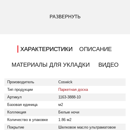
ДРУГИЕ МОДИФИКАЦИИ ДАННОГО ЦВЕТА
РАЗВЕРНУТЬ
ХАРАКТЕРИСТИКИ
ОПИСАНИЕ
МАТЕРИАЛЫ ДЛЯ УКЛАДКИ
ВИДЕО
Тип продукции: Паркетная доска; Производитель: Coswick
Производитель
Coswick
Тип продукции
Паркетная доска
Артикул
1163-3888-10
Базовая единица
м2
Коллекция
Белые ночи
Количество в упаковке
1.86 м2
Покрытие
Шелковое масло ультраматовое