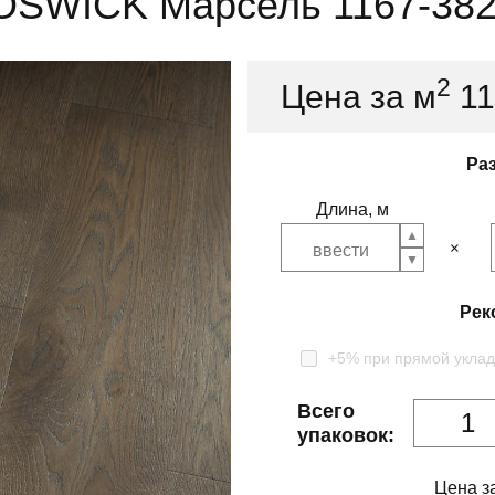
OSWICK Марсель 1167-382
2
Цена за м
1
Ра
Длина, м
Рек
+5% при прямой уклад
Всего
упаковок:
Цена з