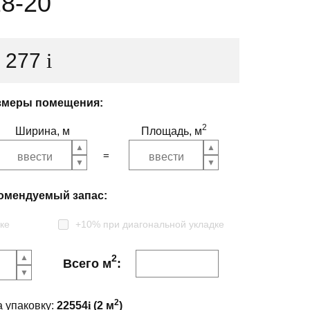
8-20
1 277
i
змеры помещения:
2
Ширина, м
Площадь, м
омендуемый запас:
ке
+10% при диагональной укладке
2
Всего м
:
2
а упаковку:
22554
i
(
2
м
)