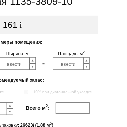
я 1135-3809-10
4 161
i
змеры помещения:
2
Ширина, м
Площадь, м
омендуемый запас:
ке
+10% при диагональной укладке
2
Всего м
:
2
упаковку:
26623
i
(
1.88
м
)