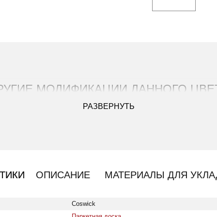
РУГИЕ МОДИФИКАЦИИ ДАННОГО ЦВЕ
РАЗВЕРНУТЬ
ТИКИ
ОПИСАНИЕ
МАТЕРИАЛЫ ДЛЯ УКЛА
тель: Coswick; Коллекция: Натуральная палитра; Цвет: Си
Coswick
Паркетная доска