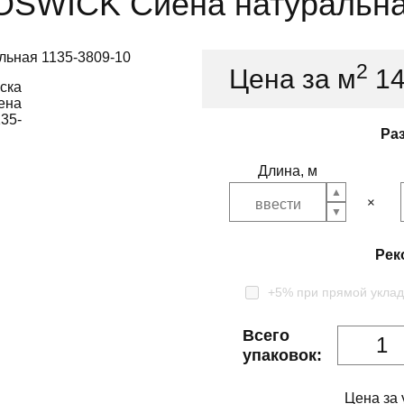
OSWICK Сиена натуральна
2
Цена за м
1
Ра
Длина, м
Рек
+5% при прямой уклад
Всего
упаковок:
Цена за 