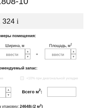
1808-10
2 324
i
змеры помещения:
2
Ширина, м
Площадь, м
омендуемый запас:
ке
+10% при диагональной укладке
2
Всего м
:
2
а упаковку:
24648
i
(
2
м
)