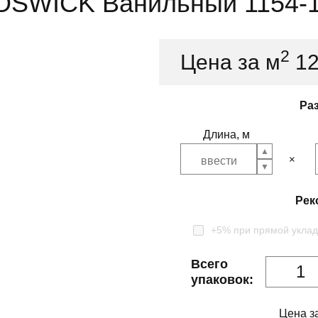
COSWICK Ванильный 1154-
2
Цена за м
1
Ра
Длина, м
Рек
+5% при прямой уклад
Всего
упаковок:
Цена з