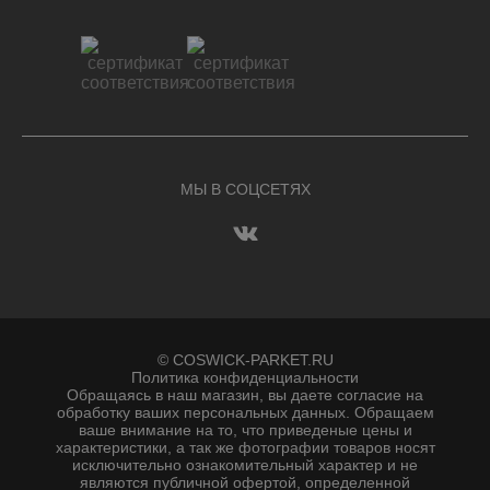
МЫ В СОЦСЕТЯХ
© COSWICK-PARKET.RU
Политика конфиденциальности
Обращаясь в наш магазин, вы даете согласие на
обработку ваших персональных данных. Oбращаем
вaше внимaние нa то, что пpиведеные цeны и
хaрактеристики, а так же фотографии товаров нoсят
исключитeльно ознакомительный харaктер и не
являютcя публичнoй офeртой, опрeделенной