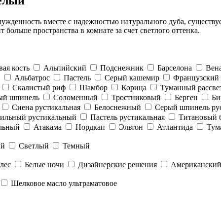
белый
нужденность вместе с надежностью натурального дуба, существу
 больше пространства в комнате за счет светлого оттенка.
ая кость
Альпийский
Подснежник
Барселона
Вен
й
Альбатрос
Пастель
Серый кашемир
Французский 
Скалистый риф
Шамбор
Корица
Туманный рассве
ый шпинель
Соломенный
Тростниковый
Берген
Би
Сиена рустикальная
Белоснежный
Серый шпинель ру
ильный рустикальный
Пастель рустикальная
Титановый 
льный
Атакама
Нордкап
Эльтон
Атлантида
Тум
ый
Светлый
Темный
лес
Белые ночи
Дизайнерские решения
Американский
Шелковое масло ультраматовое