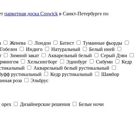
ет
паркетная доска Coswick
в Санкт-Петербурге по
а
Женева
Лондон
Батист
Туманные фьорды
Гобелен
Индиго
Натуральный
Белый иней
т
Зимний закат
Акварельный белый
Серый Дэви
рмингем
Хельсингборг
Эдинбург
Сибуми
Кедр
стикальный
Акварельный белый рустикальный
буфф рустикальный
Кедр рустикальный
Шамбор
анная роза
Эльбрус
 орех
Дизайнерские решения
Белые ночи