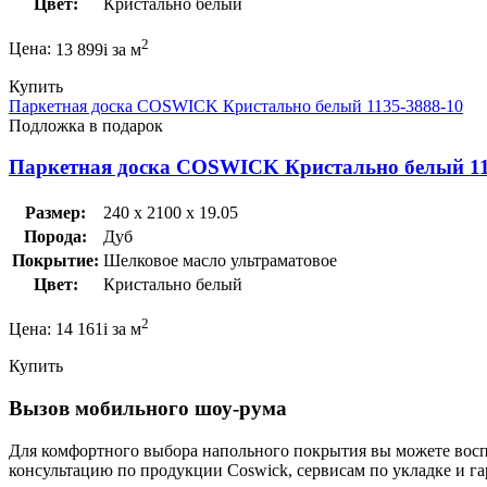
Цвет:
Кристально белый
2
Цена:
13 899
i
за м
Купить
Паркетная доска COSWICK Кристально белый 1135-3888-10
Подложка в подарок
Паркетная доска COSWICK Кристально белый 11
Размер:
240 x 2100 x 19.05
Порода:
Дуб
Покрытие:
Шелковое масло ультраматовое
Цвет:
Кристально белый
2
Цена:
14 161
i
за м
Купить
Вызов мобильного шоу-рума
Для комфортного выбора напольного покрытия вы можете воспо
консультацию по продукции Coswick, сервисам по укладке и га