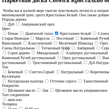
Паркетная доска Coswick Кристально 
Чтобы вы в полной мере смогли чувствовать легкость и непри
минимальной цене, цвета Кристально Белый. Она также добавит
Порода дерева
Дуб
Американский орех
Цвет
Пекан
Дымчатый топаз
Кристально белый
Слонов
Старая Венеция
Марсель
Песочный
Каменный Руче
Ванильный
Классический
Молочный Шоколад
Орех
Сиена Натуральная
Титановый буфф
Амбарный
Сер
Серое дерево
Миндальный
Альбатрос рустикальный
Каменный Ручей рустикальный
Орех рустикальный
Ван
рустикальный
Тростниковый рустикальный
Дуб Натура
Тон
Бежевый
Светло-Серый
Натуральный
Коричнев
Коллекция
Натуральная палитра
Оттенки серого
Таинственный 
Покрытие
Шелковое масло
Лак
Шелковое масло ультраматовое
Тип соединения
шип-паз
Толщина
15 мм
19.05 мм